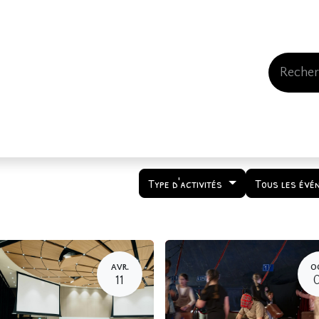
Events
Comment nous soutenir
Qui somme
Type d'activités
Tous les évé
AVR.
O
11