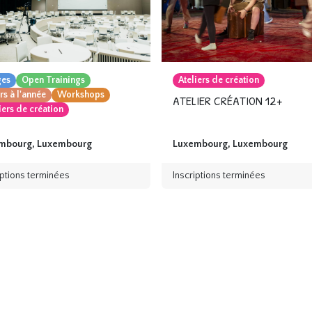
ges
Open Trainings
Ateliers de création
s à l'année
Workshops
ATELIER CRÉATION 12+
iers de création
mbourg
,
Luxembourg
Luxembourg
,
Luxembourg
iptions terminées
Inscriptions terminées