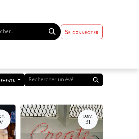
Se connecter
s-nous
Contactez-nous
nements
CT.
JANV.
07
31