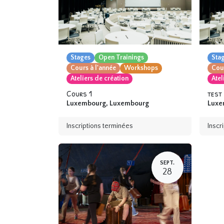
Stages
Open Trainings
Sta
Cours à l'année
Workshops
Cour
Ateliers de création
Atel
Cours 1
test
Luxembourg
,
Luxembourg
Luxe
Inscriptions terminées
Inscr
SEPT.
28