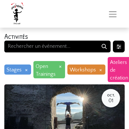
Activités
Ateliers
×
Open
×
×
Stages
Workshops
de
Trainings
création
OCT.
01