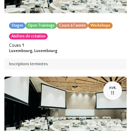
Stages
Open Trainings
Cours à l'année
Workshops
Ateliers de création
Cours 1
Luxembourg
,
Luxembourg
Inscriptions terminées
AVR.
11