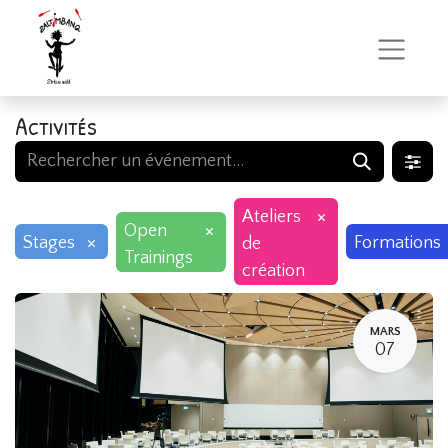
Activités
×
Ateliers
×
Open
×
Stages
Formations
de
Trainings
création
MARS
07