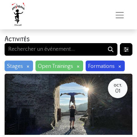
Activités
×
×
×
Stages
Open Trainings
Formations
OCT.
01