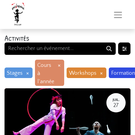
Activités
×
Cours
×
×
Stages
Workshops
Formation
à
l'année
JUIL.
27