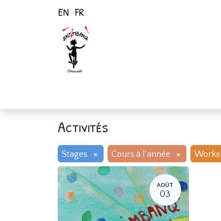
EN
FR
Page d'accueil
Activités
Activités
×
×
Stages
Cours à l'année
Works
AOÛT
03