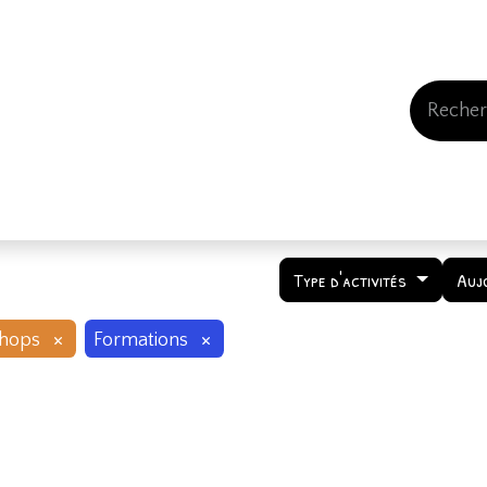
Events
Comment nous soutenir
Qui somme
Type d'activités
Auj
×
×
hops
Formations