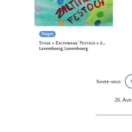
Stages
Stage « Zaltimbanq’ Festoch » 6-12 ans
Luxembourg
,
Luxembourg
Suivez-nous
26, Av