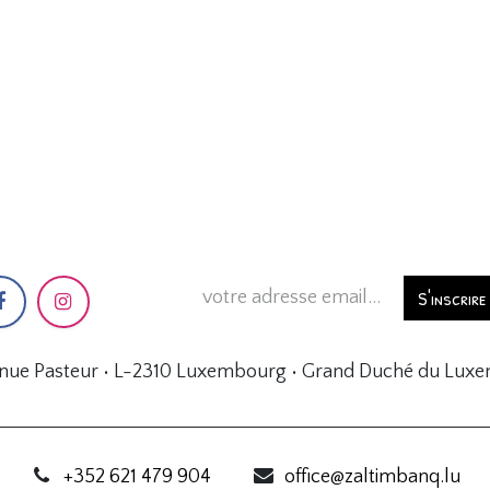
S'inscrire
enue Pasteur • L-2310 Luxembourg • Grand Duché du Lux
+352 621 479 904
office@zaltimbanq.lu