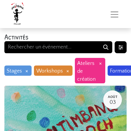
Activités
×
Ateliers
×
×
Stages
Workshops
Formatio
de
création
AOÛT
03