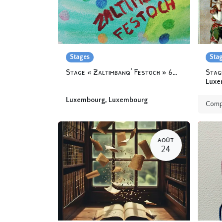
Stages
Sta
Stage « Zaltimbanq’ Festoch » 6-12 ans
Stag
Luxe
Luxembourg
,
Luxembourg
Comp
AOÛT
24