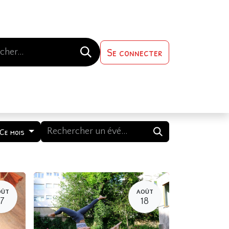
Se connecter
s-nous
Contactez-nous
Ce mois
OÛT
AOÛT
17
18