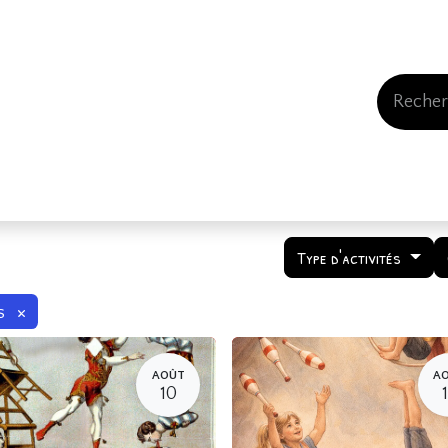
Events
Comment nous soutenir
Qui somme
Type d'activités
×
s
AOÛT
A
10