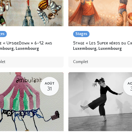
ges
Stages
e « UpsideDown » 6-12 ans
mbourg
,
Luxembourg
Luxembourg
,
Luxembourg
let
Complet
AOÛT
A
31