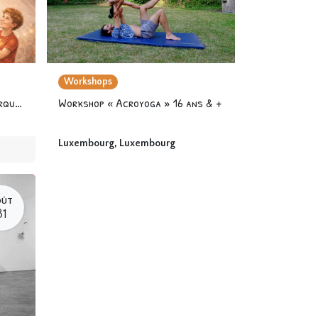
Workshops
Stage « Les Super héros du Cirque » 6-12 ans
Workshop « Acroyoga » 16 ans & +
Luxembourg
,
Luxembourg
OÛT
31