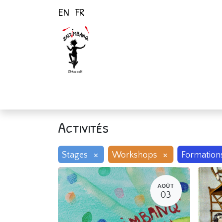
EN
FR
Page d'accueil
Activités
Activités
×
×
Stages
Workshops
Formation
AOÛT
03