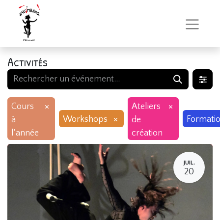
Activités
×
×
Cours
Ateliers
×
Workshops
Formati
à
de
l'année
création
JUIL.
20