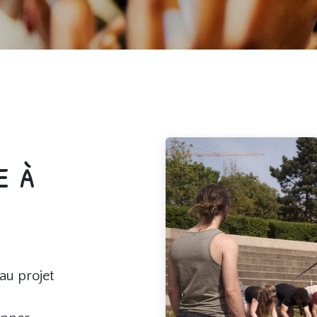
e à
au projet