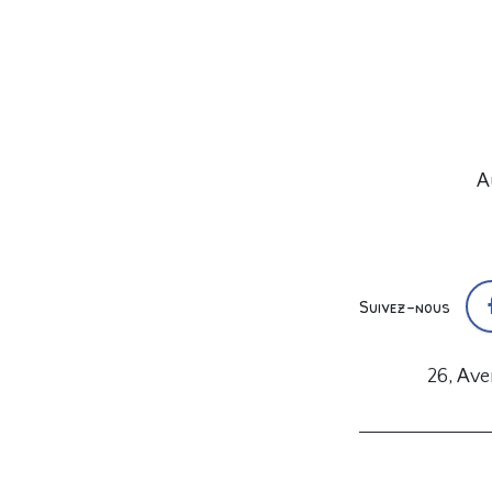
A
Suivez-nous
26, Av