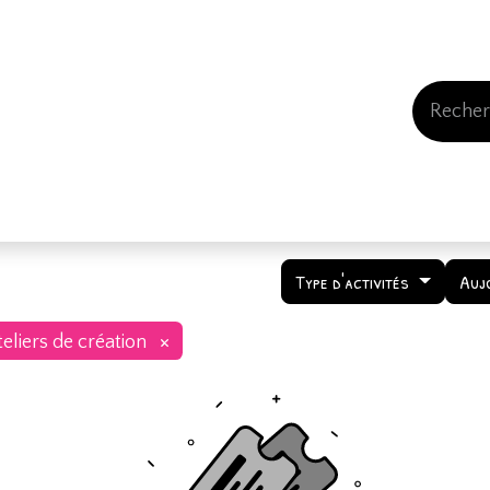
Events
Comment nous soutenir
Qui somme
Type d'activités
Auj
×
eliers de création