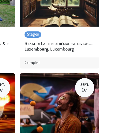
Stages
s & +
Stage « La bibliothèque de circassien.ne.s » 6-12 ans
Luxembourg
,
Luxembourg
Complet
PT.
SEPT.
07
07