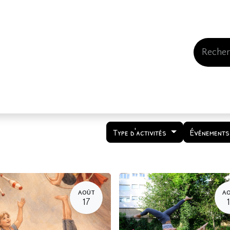
Events
Comment nous soutenir
Qui somme
Type d'activités
Événements
AOÛT
A
17