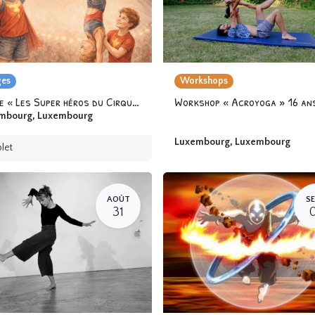
ges
Workshops
Stage « Les Super héros du Cirque » 6-12 ans
Workshop « Acroyoga » 16 an
mbourg
,
Luxembourg
Luxembourg
,
Luxembourg
let
AOÛT
SE
31