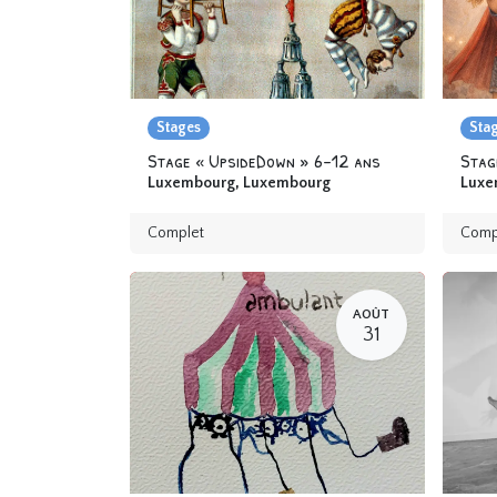
Stages
Sta
Stage « UpsideDown » 6-12 ans
Luxembourg
,
Luxembourg
Luxe
Complet
Comp
AOÛT
31