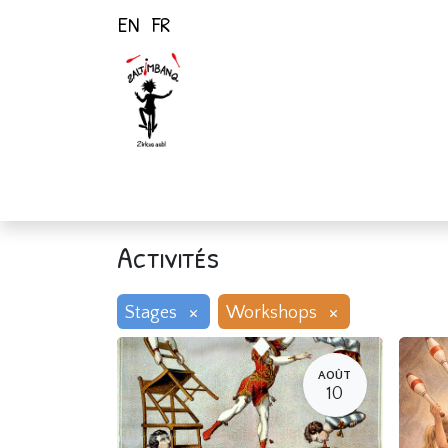
EN
FR
Page d'accueil
Activités
Activités
×
×
Stages
Workshops
AOÛT
10