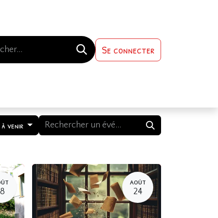
Se connecter
s-nous
Contactez-nous
 à venir
OÛT
AOÛT
18
24