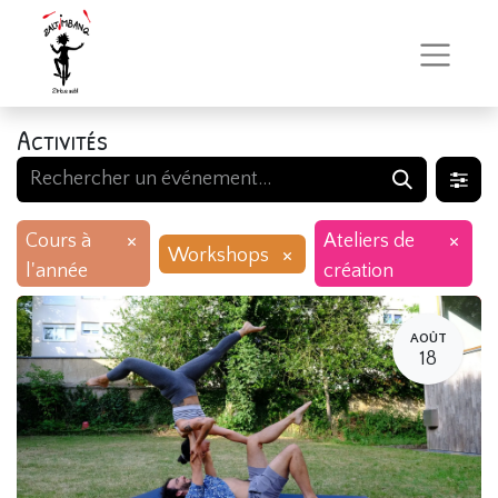
Activités
×
×
Cours à
Ateliers de
×
Workshops
l'année
création
AOÛT
18