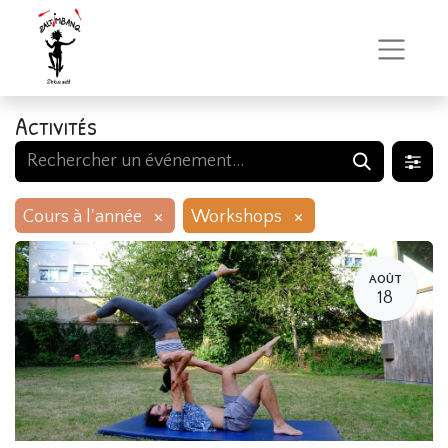
Activités
×
×
Cours à l'année
Workshops
AOÛT
18