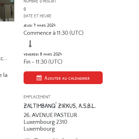
NOMBRE D'INSCRIT
0
DATE ET HEURE
jeudi 7 mars 2024
Commence à
11:30
(
UTC
)
vendredi 8 mars 2024
c...
Fin -
11:30
(
UTC
)
e la
Ajouter au calendrier
EMPLACEMENT
ZALTIMBANQ' ZIRKUS, A.S.B.L.
26, AVENUE PASTEUR
Luxembourg 2310
Luxembourg