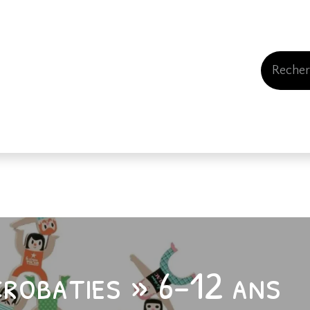
Events
Comment nous soutenir
Qui somme
crobaties » 6-12 ans