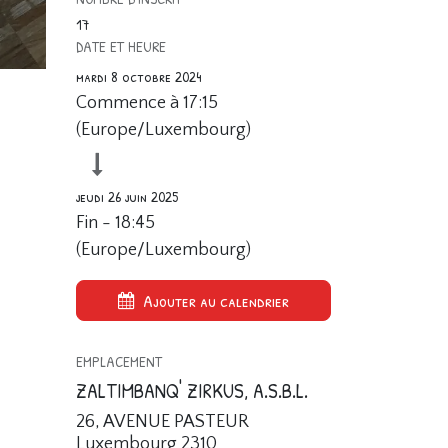
17
DATE ET HEURE
mardi 8 octobre 2024
Commence à
17:15
(
Europe/Luxembourg
)
jeudi 26 juin 2025
Fin -
18:45
(
Europe/Luxembourg
)
Ajouter au calendrier
EMPLACEMENT
ZALTIMBANQ' ZIRKUS, A.S.B.L.
26, AVENUE PASTEUR
Luxembourg 2310