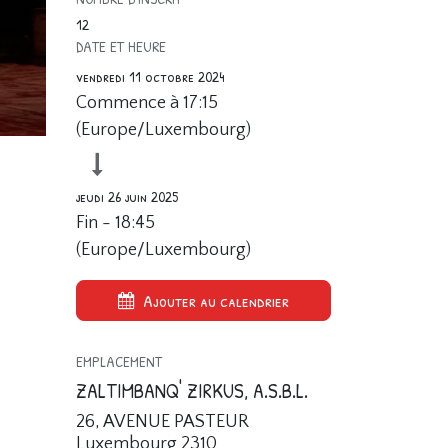
12
DATE ET HEURE
vendredi 11 octobre 2024
Commence à
17:15
(
Europe/Luxembourg
)
jeudi 26 juin 2025
Fin -
18:45
(
Europe/Luxembourg
)
Ajouter au calendrier
EMPLACEMENT
ZALTIMBANQ' ZIRKUS, A.S.B.L.
26, AVENUE PASTEUR
Luxembourg 2310