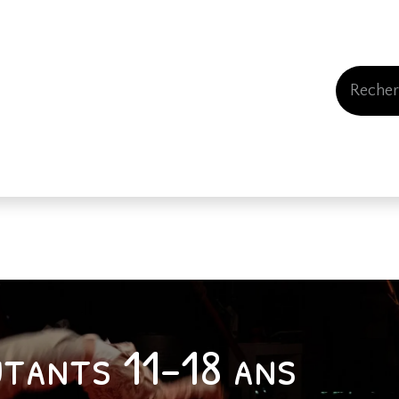
Events
Comment nous soutenir
Qui somme
utants 11-18 ans