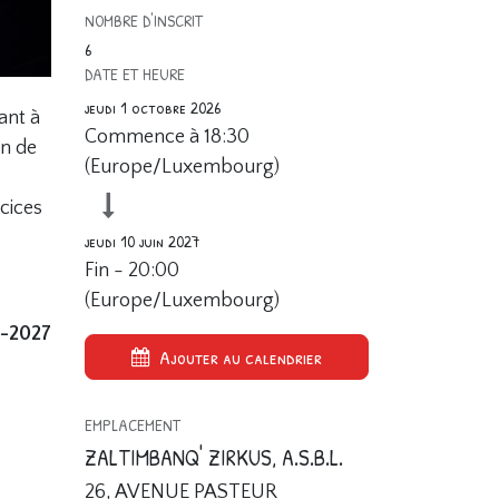
NOMBRE D'INSCRIT
6
DATE ET HEURE
jeudi 1 octobre 2026
ant à
Commence à
18:30
in de
(
Europe/Luxembourg
)
rcices
jeudi 10 juin 2027
Fin -
20:00
(
Europe/Luxembourg
)
6-2027
Ajouter au calendrier
EMPLACEMENT
ZALTIMBANQ' ZIRKUS, A.S.B.L.
26, AVENUE PASTEUR