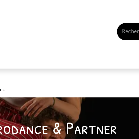
Events
Comment nous soutenir
Qui somme
t +
rodance & Partner