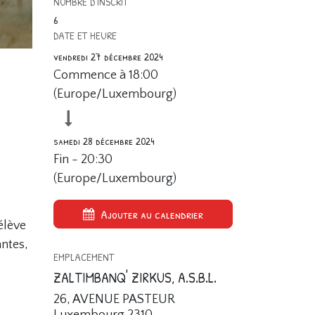
NOMBRE D'INSCRIT
6
DATE ET HEURE
vendredi 27 décembre 2024
Commence à
18:00
(
Europe/Luxembourg
)
samedi 28 décembre 2024
Fin -
20:30
(
Europe/Luxembourg
)
Ajouter au calendrier
'élève
antes,
EMPLACEMENT
ZALTIMBANQ' ZIRKUS, A.S.B.L.
26, AVENUE PASTEUR