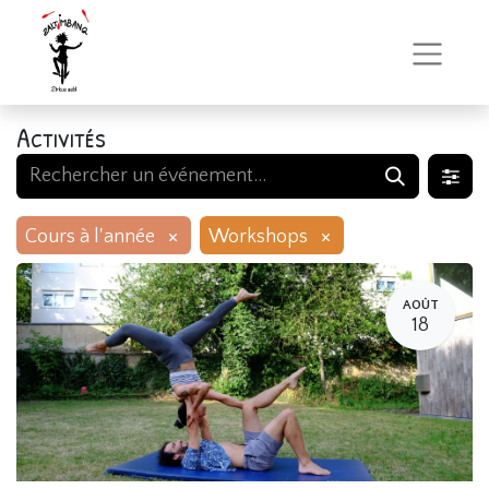
Activités
×
×
Cours à l'année
Workshops
AOÛT
18