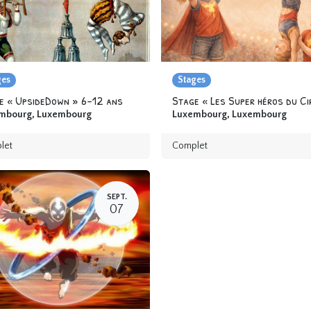
ges
Stages
e « UpsideDown » 6-12 ans
mbourg
,
Luxembourg
Luxembourg
,
Luxembourg
let
Complet
SEPT.
07