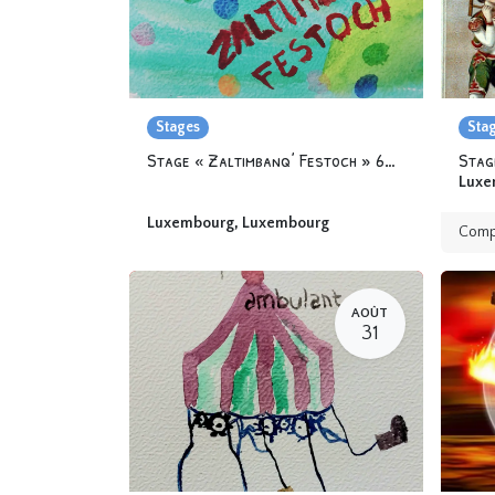
Stages
Sta
Stage « Zaltimbanq’ Festoch » 6-12 ans
Stag
Luxe
Luxembourg
,
Luxembourg
Comp
AOÛT
31