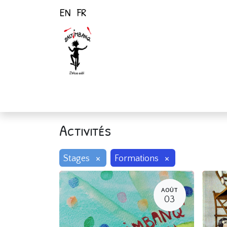
EN
FR
Page d'accueil
Activités
Activités
×
×
Stages
Formations
AOÛT
03