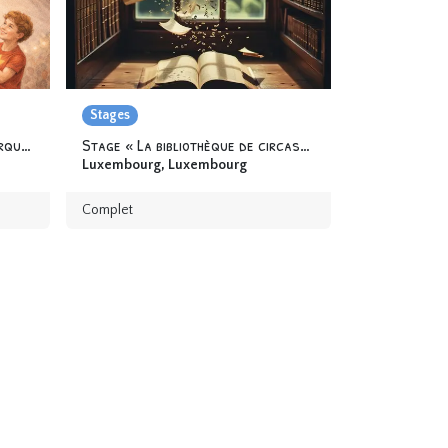
Stages
Stage « Les Super héros du Cirque » 6-12 ans
Stage « La bibliothèque de circassien.ne.s » 6-12 ans
Luxembourg
,
Luxembourg
Complet