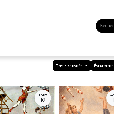
Events
Comment nous soutenir
Qui somme
Type d'activités
Événements
AOÛT
A
10