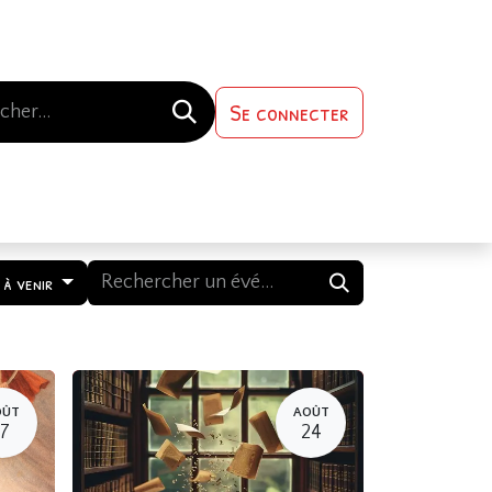
Se connecter
s-nous
Contactez-nous
 à venir
OÛT
AOÛT
17
24