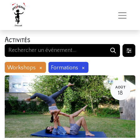
Activités
×
×
Workshops
Formations
AOÛT
18