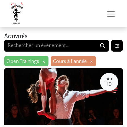
Activités
×
×
Open Trainings
Cours à l'année
OCT.
10