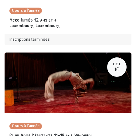
Cours à l'année
Acro Initiés 12 ans et +
Luxembourg
,
Luxembourg
Inscriptions terminées
OCT.
10
Cours à l'année
Pluri Ados Débutants 11-18 ans Vendredi