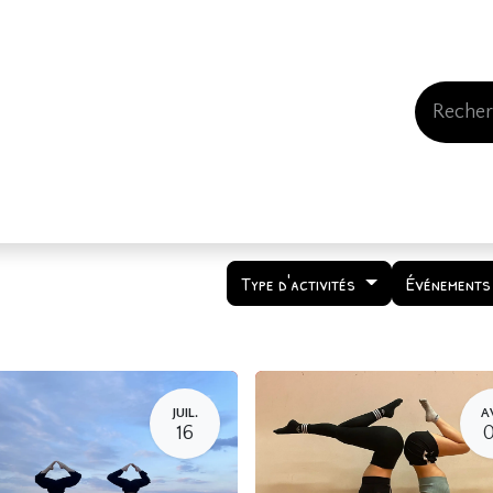
Events
Comment nous soutenir
Qui somme
Type d'activités
Événements
JUIL.
A
16