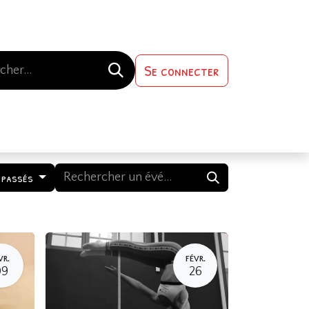
Se connecter
s-nous
Contactez-nous
 passés
VR.
FÉVR.
09
26