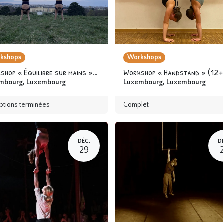
kshops
Workshops
Workshop « Équilibre sur mains » 12 ans & +
Workshop « Handstand » (12+
mbourg
,
Luxembourg
Luxembourg
,
Luxembourg
iptions terminées
Complet
DÉC.
D
29