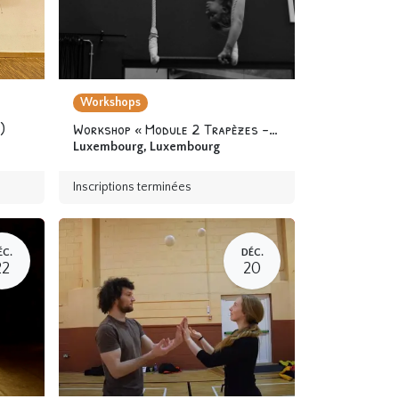
Workshops
)
Workshop « Module 2 Trapèzes - Cerceaux » 12 ans & +
Luxembourg
,
Luxembourg
Inscriptions terminées
ÉC.
DÉC.
22
20