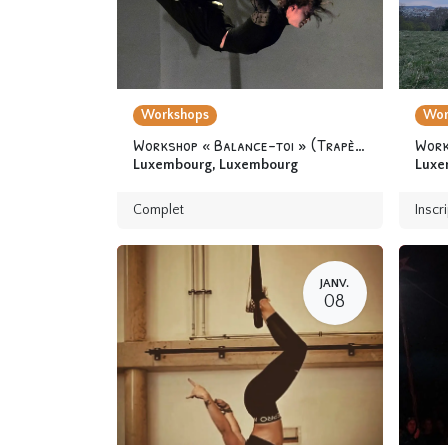
Workshops
Wor
Workshop « Balance-toi » (Trapèze fixe) 12 ans & +
Luxembourg
,
Luxembourg
Luxe
Complet
Inscr
JANV.
08