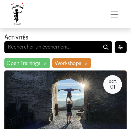
Activités
×
×
Open Trainings
Workshops
OCT.
01