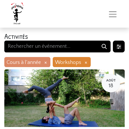
Activités
×
×
Cours à l'année
Workshops
AOÛT
18