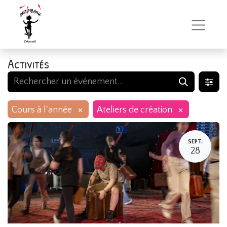
Activités
×
×
Cours à l'année
Ateliers de création
SEPT.
28