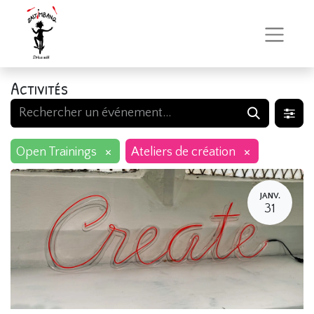
Activités
×
×
Open Trainings
Ateliers de création
JANV.
31