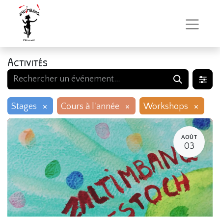
Activités
×
×
×
Stages
Cours à l'année
Workshops
AOÛT
03