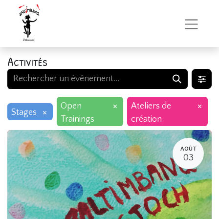
Activités
×
×
Open
Ateliers de
×
Stages
Trainings
création
AOÛT
03