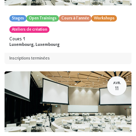
Stages
Open Trainings
Cours à l'année
Workshops
Ateliers de création
Cours 1
Luxembourg
,
Luxembourg
Inscriptions terminées
AVR.
11