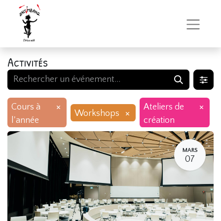
Activités
×
×
Cours à
Ateliers de
×
Workshops
l'année
création
MARS
07