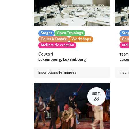
Stages
Open Trainings
Sta
Cours à l'année
Workshops
Cour
Ateliers de création
Atel
Cours 1
test
Luxembourg
,
Luxembourg
Luxe
Inscriptions terminées
Inscr
SEPT.
28