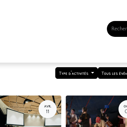
Events
Comment nous soutenir
Qui somme
Type d'activités
Tous les évé
AVR.
O
11