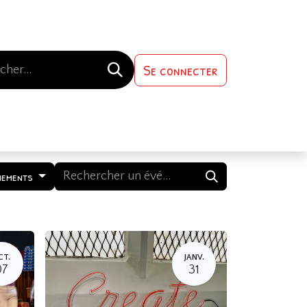
Se connecter
s-nous
Contactez-nous
nements
CT.
JANV.
07
31