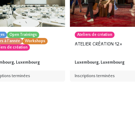
ges
Open Trainings
Ateliers de création
s à l'année
Workshops
ATELIER CRÉATION 12+
iers de création
mbourg
,
Luxembourg
Luxembourg
,
Luxembourg
iptions terminées
Inscriptions terminées