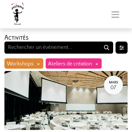
Activités
×
×
Workshops
Ateliers de création
MARS
07