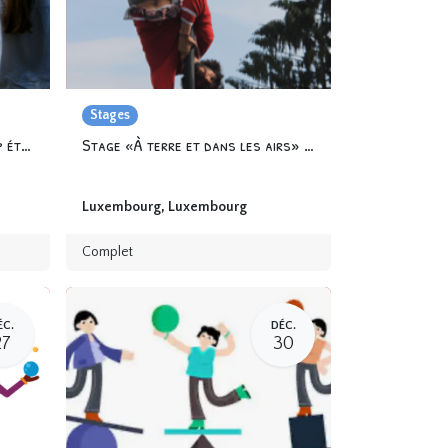
Stages
Open Training au Zirkusschapp été 2024
Stage «À terre et dans les airs» avec Mira&Carlos
Luxembourg
,
Luxembourg
Complet
ÉC.
DÉC.
27
30