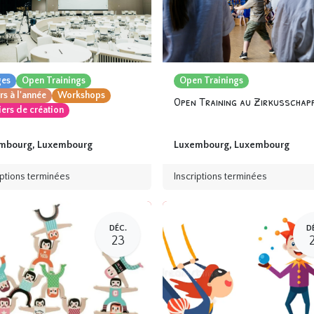
ges
Open Trainings
Open Trainings
s à l'année
Workshops
iers de création
mbourg
,
Luxembourg
Luxembourg
,
Luxembourg
iptions terminées
Inscriptions terminées
DÉC.
D
23