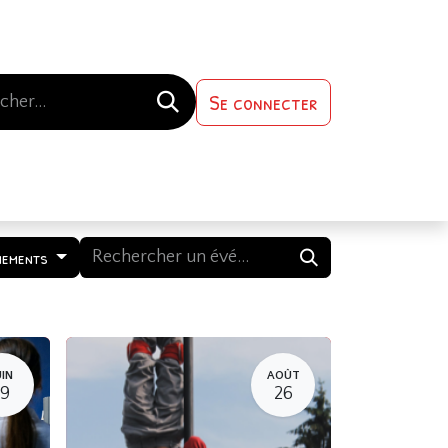
Se connecter
s-nous
Contactez-nous
nements
UIN
AOÛT
19
26