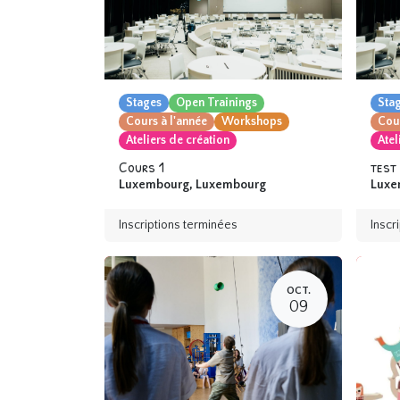
Stages
Open Trainings
Sta
Cours à l'année
Workshops
Cour
Ateliers de création
Atel
Cours 1
test
Luxembourg
,
Luxembourg
Luxe
Inscriptions terminées
Inscr
OCT.
09