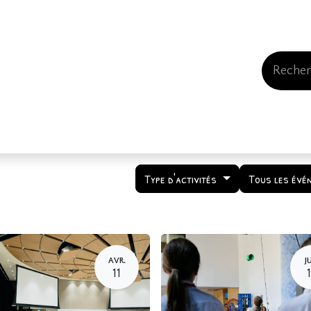
Events
Comment nous soutenir
Qui somme
Type d'activités
Tous les évé
AVR.
J
11