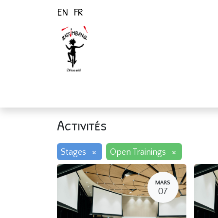
EN
FR
Page d'accueil
Activités
Activités
×
×
Stages
Open Trainings
MARS
07