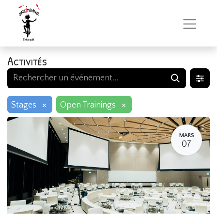
Activités
×
×
Stages
Open Trainings
MARS
07